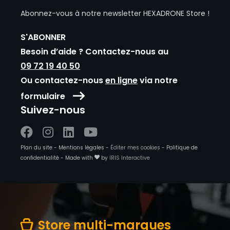
Abonnez-vous à notre newsletter HEXADRONE Store !
S'ABONNER
Besoin d’aide ? Contactez-nous au
09 72 19 40 50
Ou contactez-nous
en ligne
via notre
formulaire
Suivez-nous
Suivez-
Suivez-
Suivez-
Suivez-
Plan du site
-
Mentions légales
-
Éditer mes cookies
-
Politique de
nous
nous
nous
nous
confidentialité
-
Made with
by
IRIS Interactive
sur
sur
sur
sur
Facebook
Instagram
Linkedin
Youtube
Store multi-marques