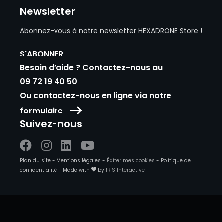
Newsletter
Abonnez-vous à notre newsletter HEXADRONE Store !
S'ABONNER
Besoin d’aide ? Contactez-nous au
09 72 19 40 50
Ou contactez-nous
en ligne
via notre
formulaire
Suivez-nous
Suivez-
Suivez-
Suivez-
Suivez-
Plan du site
-
Mentions légales
-
Éditer mes cookies
-
Politique de
nous
nous
nous
nous
confidentialité
-
Made with
by
IRIS Interactive
sur
sur
sur
sur
Facebook
Instagram
Linkedin
Youtube