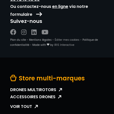
Ou contactez-nous
en ligne
via notre
formulaire
Suivez-nous
Suivez-
Suivez-
Suivez-
Suivez-
Plan du site
-
Mentions légales
-
Éditer mes cookies
-
Politique de
nous
nous
nous
nous
confidentialité
-
Made with
by
IRIS Interactive
sur
sur
sur
sur
Facebook
Instagram
Linkedin
Youtube
Store multi-marques
DRONES MULTIROTORS
ACCESSOIRES DRONES
VOIR TOUT